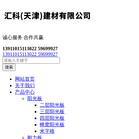
诚心服务 合作共
赢
13911015113
022 59699927
13911015113
022 59699927
搜索
网站首页
关于我们
产品中心
阳光板
二层阳光板
三层阳光板
四层阳光板
蜂窝阳光板
米字格
耐力板