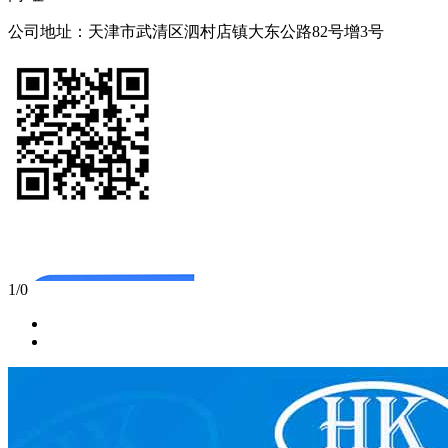
公司地址：天津市武清区泗村店镇大东公路82号增3号
1
/
0