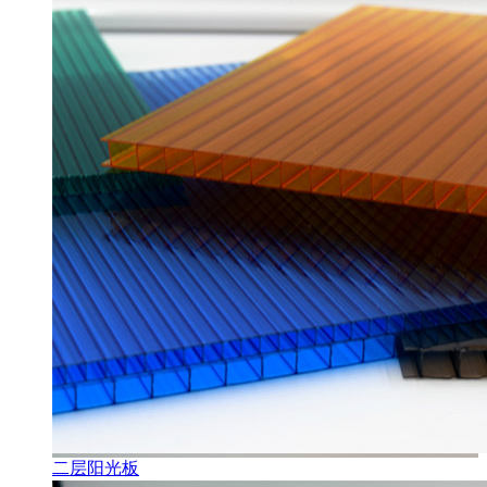
二层阳光板