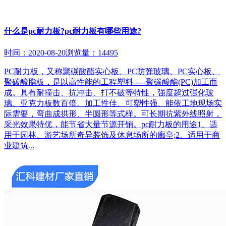
什么是pc耐力板?pc耐力板有哪些用途?
时间：2020-08-20
浏览量：14495
PC耐力板，又称聚碳酸酯实心板、PC防弹玻璃、PC实心板、
聚碳酸脂板，是以高性能的工程塑料-----聚碳酸酯(PC)加工而
成。具有耐撞击、抗冲击、打不破等特性，强度超过强化玻
璃、亚克力板数百倍。加工性佳、可塑性强、能依工地现场实
际需要，弯曲成拱形、半圆形等式样。可长期抗紫外线照射，
采光效果特优，能节省大量节源开销。pc耐力板的用途1、适
用于园林、游艺场所奇异装饰及休息场所的廊亭;2、适用于商
业建筑...