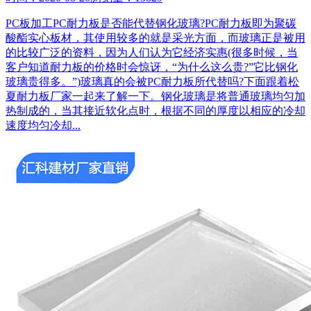
PC板加工PC耐力板是否能代替钢化玻璃?PC耐力板即为聚碳
酸酯实心板材，其使用较多的就是采光方面，而玻璃正是被用
的比较广泛的资料，因为人们认为它经济实惠(很多时候，当
客户知道耐力板的价格时会惊讶，“为什么这么贵?”它比钢化
玻璃贵得多。”)玻璃真的会被PC耐力板所代替吗?下面跟着松
夏耐力板厂家一起来了解一下。钢化玻璃是将普通玻璃均匀加
热制成的，当其接近软化点时，根据不同的厚度以相应的冷却
速度均匀冷却...