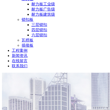
耐力板工业级
耐力板广告级
耐力板建筑级
锁扣板
三层锁扣
四层锁扣
六层锁扣
瓦楞板
插接板
工程案例
新闻资讯
在线留言
联系我们