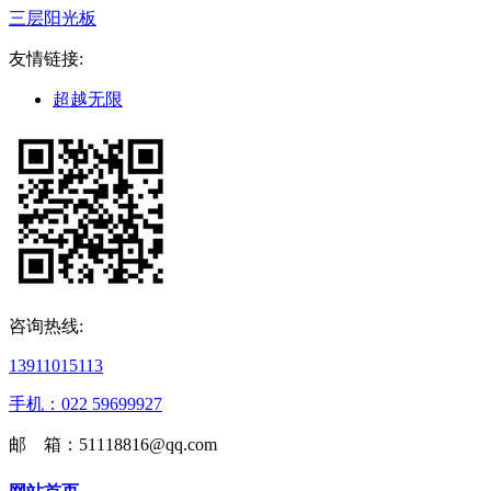
三层阳光板
友情链接:
超越无限
咨询热线:
13911015113
手机：022 59699927
邮 箱：51118816@qq.com