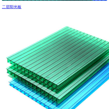
二层阳光板