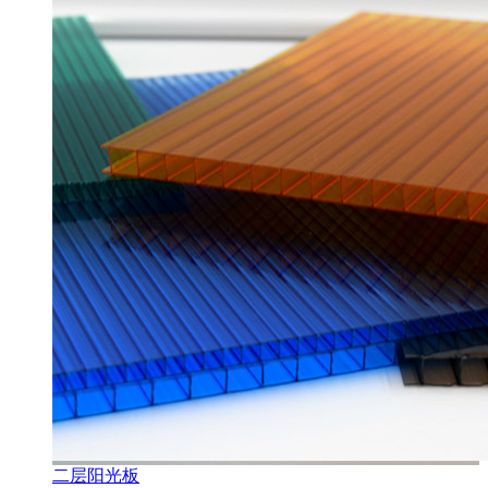
二层阳光板