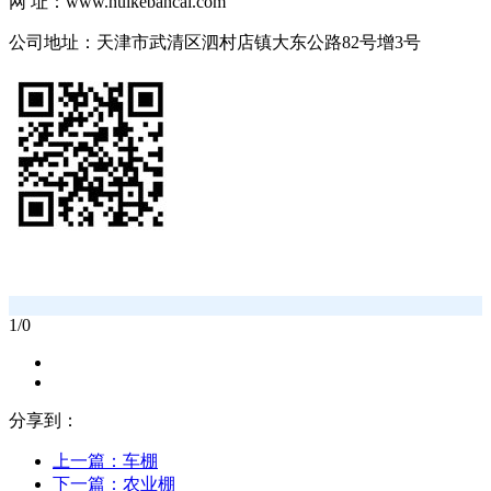
网 址：www.huikebancai.com
公司地址：天津市武清区泗村店镇大东公路82号增3号
1
/
0
分享到：
上一篇：
车棚
下一篇：
农业棚