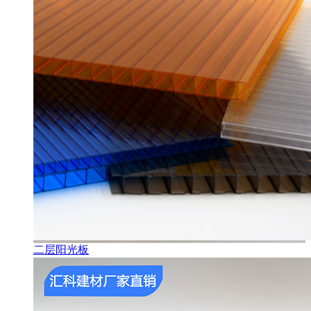
二层阳光板