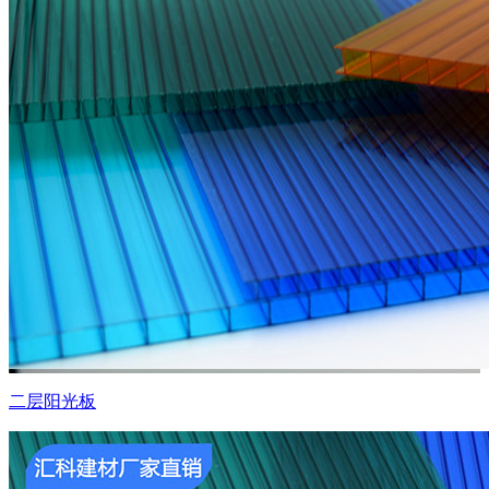
二层阳光板