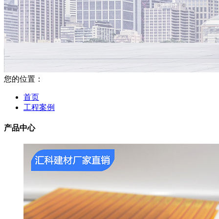
您的位置：
首页
工程案例
产品中心