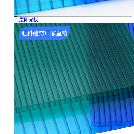
二层阳光板